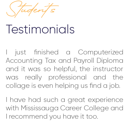
Student’s
Testimonials
ld
I just finished a Computerized
Y
as
Accounting Tax and Payroll Diploma
i
ms
and it was so helpful, the instructor
s
nk
was really professional and the
f
us
collage is even helping us find a job.
t
h-
i
I have had such a great experience
nd
c
with Mississauga Career College and
he
p
I recommend you have it too.
ng
T
se