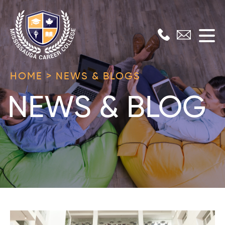
Skip
to
content
Mississauga
HOME > NEWS & BLOGS
Career
NEWS & BLOG
College